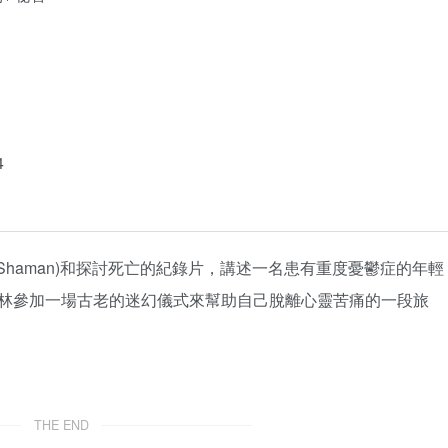
4
薩滿(Shaman)和探討死亡的紀錄片，講述一名患有重度憂鬱症的年輕
林參加一場古老的迷幻儀式來幫助自己脫離心靈苦痛的一段旅
THE END