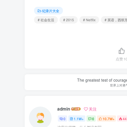
纪录片大全
# 社会生活
# 2015
# Netflix
# 英语，西班
点赞
1
The greatest test of courage
世界上对勇
admin
关注
0
1.1W+
0
10.7W+
44