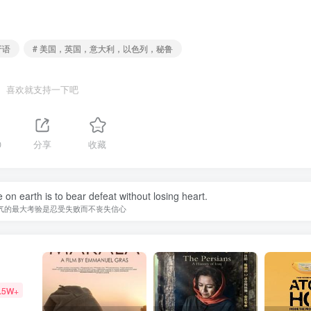
牙语
# 美国，英国，意大利，以色列，秘鲁
喜欢就支持一下吧
0
分享
收藏
 on earth is to bear defeat without losing heart.
气的最大考验是忍受失败而不丧失信心
.5W+