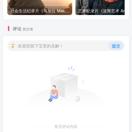
社会生活纪录片《马加拉 Makala》下载
艺
评论
抢沙发
欢迎您留下宝贵的见解！
提交
暂无评论内容