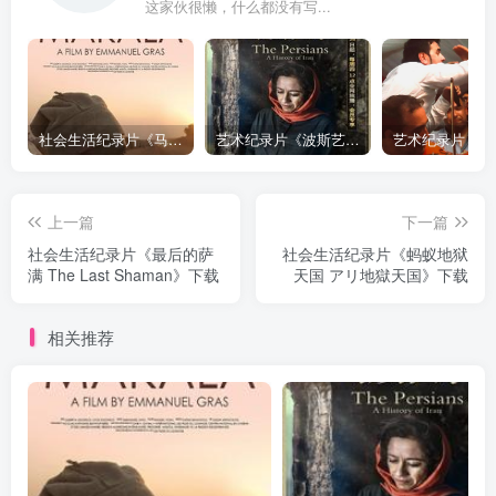
这家伙很懒，什么都没有写...
社会生活纪录片《马加拉 Makala》下载
艺术纪录片《波斯艺术 Art of Persia》下载
上一篇
下一篇
社会生活纪录片《最后的萨
社会生活纪录片《蚂蚁地狱
满 The Last Shaman》下载
天国 アリ地獄天国》下载
相关推荐