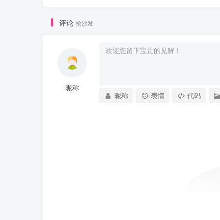
评论
抢沙发
昵称
昵称
表情
代码