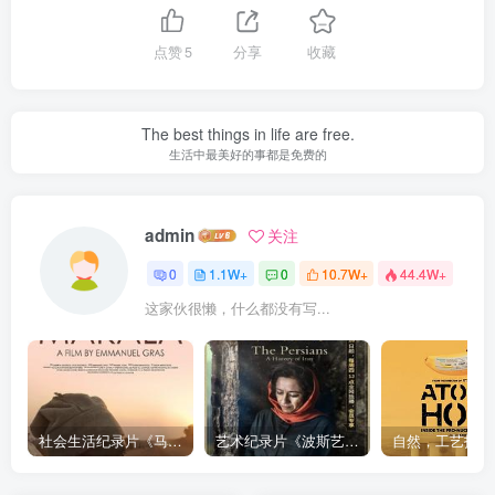
点赞
5
分享
收藏
The best things in life are free.
生活中最美好的事都是免费的
admin
关注
0
1.1W+
0
10.7W+
44.4W+
这家伙很懒，什么都没有写...
社会生活纪录片《马加拉 Makala》下载
艺术纪录片《波斯艺术 Art of Persia》下载