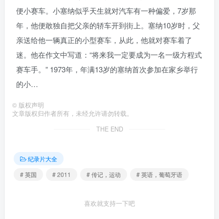
便小赛车。小塞纳似乎天生就对汽车有一种偏爱，7岁那
年，他便敢独自把父亲的轿车开到街上。塞纳10岁时，父
亲送给他一辆真正的小型赛车，从此，他就对赛车着了
迷。他在作文中写道：“将来我一定要成为一名一级方程式
赛车手。” 1973年，年满13岁的塞纳首次参加在家乡举行
的小…
©
版权声明
文章版权归作者所有，未经允许请勿转载。
THE END
纪录片大全
# 英国
# 2011
# 传记，运动
# 英语，葡萄牙语
喜欢就支持一下吧