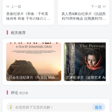
上一篇
下一篇
美食纪录片《和食：千年美
真人秀&舞台纪录片《抗战胜
味传奇 和食 千年の味のミス
利70周年晚会 抗戰勝利70周
テリー》下载
年晚會》下载
相关推荐
社会生活纪录片《马加拉 Makala》下载
艺
评论
抢沙发
欢迎您留下宝贵的见解！
提交