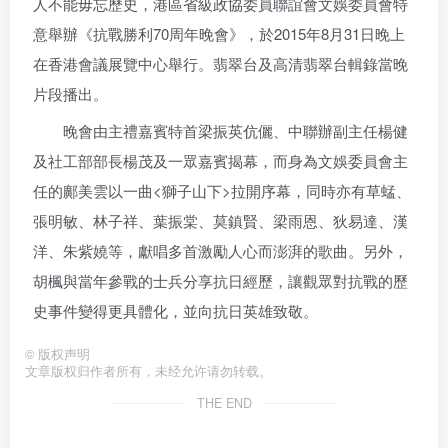
人不能毋忘歷史，港區省級政協委員聯誼會文娛委員會特
意舉辦《抗戰勝利70周年晚會》，於2015年8月31日晚上
在香港會議展覽中心舉行。翡翠台及高清翡翠台輯錄當晚
片段播出。
晚會由主禮嘉賓特首梁振英伉儷、中聯辦副主任楊健
及社工部部長楊茂及一眾嘉賓揭幕，而身為文娛委員會主
任的鄺美雲以一曲<獅子山下>拉開序幕，同時亦有草蜢、
張明敏、林子祥、葉振棠、莫鎮賢、梁雨恩、狄易達、漢
洋、朱紫嬈等，獻唱多首激勵人心而澎湃的歌曲。另外，
胡楓與當年參戰的士兵分享抗日經歷，讓觀眾對抗戰的歷
史事件變得更具體化，並向抗日英雄致敬。
©
版权声明
文章版权归作者所有，未经允许请勿转载。
THE END