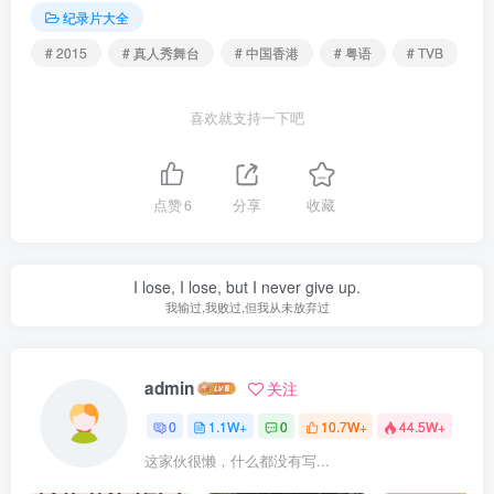
纪录片大全
# 2015
# 真人秀舞台
# 中国香港
# 粤语
# TVB
喜欢就支持一下吧
点赞
6
分享
收藏
I lose, I lose, but I never give up.
我输过,我败过,但我从未放弃过
admin
关注
0
1.1W+
0
10.7W+
44.5W+
这家伙很懒，什么都没有写...