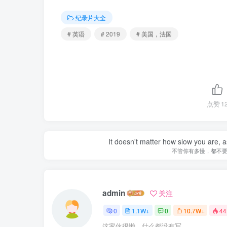
纪录片大全
# 英语
# 2019
# 美国，法国
点赞
1
It doesn't matter how slow you are, as
不管你有多慢，都不
admin
关注
0
1.1W+
0
10.7W+
44
这家伙很懒，什么都没有写...