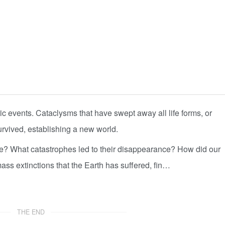
ic events. Cataclysms that have swept away all life forms, or
urvived, establishing a new world.
ike? What catastrophes led to their disappearance? How did our
ass extinctions that the Earth has suffered, fin…
THE END