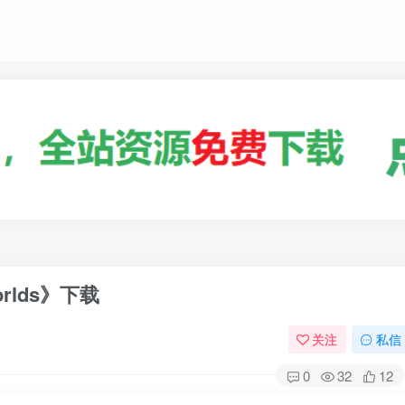
orlds》下载
关注
私信
0
32
12