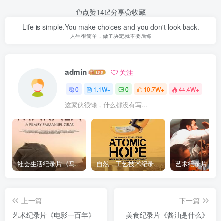
点赞
14
分享
收藏
Life is simple.You make choices and you don't look back.
人生很简单，做了决定就不要后悔
admin
关注
0
1.1W+
0
10.7W+
44.4W+
这家伙很懒，什么都没有写...
社会生活纪录片《马加拉 Makala》下载
自然，工艺技术纪录片《原子能的希望 Atomic Hope – Inside the Pro-Nuclear Movement》下载
上一篇
下一篇
艺术纪录片《电影一百年》
美食纪录片《酱油是什么》