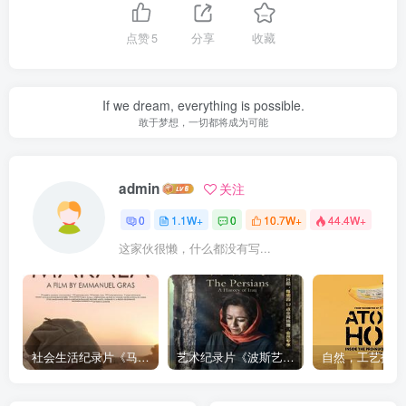
点赞
5
分享
收藏
If we dream, everything is possible.
敢于梦想，一切都将成为可能
admin
关注
0
1.1W+
0
10.7W+
44.4W+
这家伙很懒，什么都没有写...
社会生活纪录片《马加拉 Makala》下载
艺术纪录片《波斯艺术 Art of Persia》下载