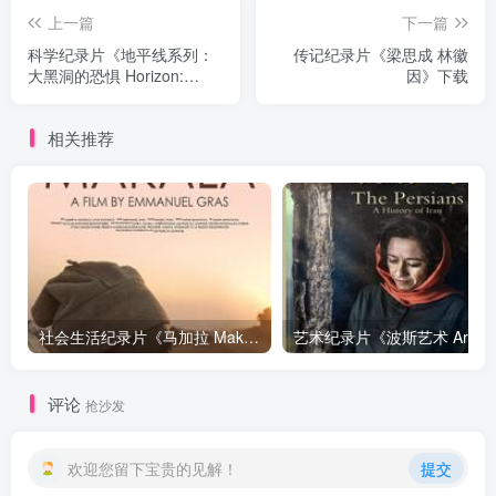
上一篇
下一篇
科学纪录片《地平线系列：
传记纪录片《梁思成 林徽
大黑洞的恐惧 Horizon:
因》下载
Who's Afraid of a Big Black
Hole?》下载
相关推荐
社会生活纪录片《马加拉 Makala》下载
艺
评论
抢沙发
欢迎您留下宝贵的见解！
提交