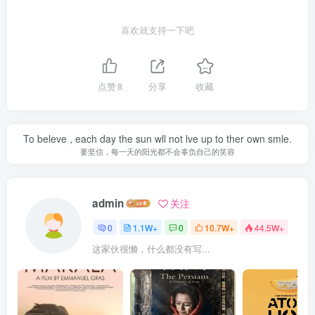
喜欢就支持一下吧
点赞
8
分享
收藏
To beleve , each day the sun wll not lve up to ther own smle.
要坚信，每一天的阳光都不会辜负自己的笑容
admin
关注
0
1.1W+
0
10.7W+
44.5W+
这家伙很懒，什么都没有写...