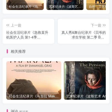
社会生活纪录片《马加拉 Makala》下载
艺术纪录片《波斯艺术 Art of Persia》下载
上一篇
下一篇
社会生活纪录片《急救直升
真人秀&舞台纪录片《贝爷的
机医护人员 第1-4季
求生学校 第二季 Bear
Emergency Helicopter
Grylls: Survival School
Medics》下载
Season 2》下载
相关推荐
社会生活纪录片《马加拉 Makala》下载
艺
评论
抢沙发