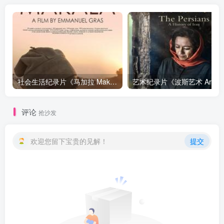
社会生活纪录片《马加拉 Makala》下载
艺
评论
抢沙发
欢迎您留下宝贵的见解！
提交