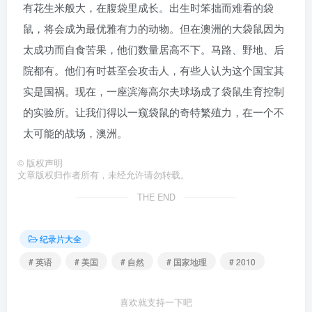
有花生米般大，在腹袋里成长。出生时笨拙而难看的袋
鼠，将会成为最优雅有力的动物。但在澳洲的大袋鼠因为
太成功而自食苦果，他们数量居高不下。马路、野地、后
院都有。他们有时甚至会攻击人，有些人认为这个国宝其
实是国祸。现在，一座滨海高尔夫球场成了袋鼠生育控制
的实验所。让我们得以一窥袋鼠的奇特繁殖力，在一个不
太可能的战场，澳洲。
©
版权声明
文章版权归作者所有，未经允许请勿转载。
THE END
纪录片大全
# 英语
# 美国
# 自然
# 国家地理
# 2010
喜欢就支持一下吧