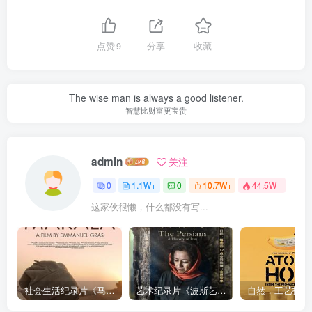
点赞
9
分享
收藏
The wise man is always a good listener.
智慧比财富更宝贵
admin
关注
0
1.1W+
0
10.7W+
44.5W+
这家伙很懒，什么都没有写...
社会生活纪录片《马加拉 Makala》下载
艺术纪录片《波斯艺术 Art of Persia》下载