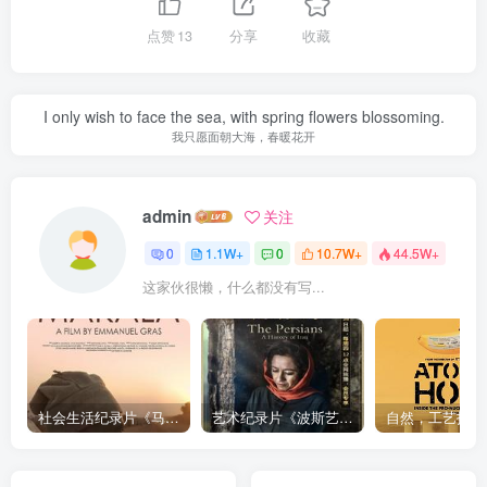
点赞
13
分享
收藏
I only wish to face the sea, with spring flowers blossoming.
我只愿面朝大海，春暖花开
admin
关注
0
1.1W+
0
10.7W+
44.5W+
这家伙很懒，什么都没有写...
社会生活纪录片《马加拉 Makala》下载
艺术纪录片《波斯艺术 Art of Persia》下载