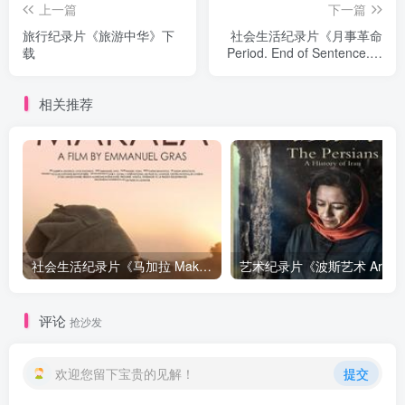
上一篇
下一篇
旅行纪录片《旅游中华》下
社会生活纪录片《月事革命
载
Period. End of Sentence.》
下载
相关推荐
社会生活纪录片《马加拉 Makala》下载
艺
评论
抢沙发
欢迎您留下宝贵的见解！
提交