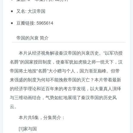
又名: 大汉帝国
豆瓣链接: 5965614
帝国的兴衰 简介
本片从经济视角解读秦汉帝国的兴衰历史。“以军功授
名爵”的国家授田制度，使秦军犹如虎狼之师一统天下，汉
帝国将土地按“名爵”大小赠与个人，国力渐至巅峰。但带
来强盛的制度为何却不能挽救帝国的灭亡？本片带着最新
的经济学理论和近百年来的考古学发现，以大量真人演绎
与三维动画结合，气势如虹地展现了秦汉帝国的历史风
云。
本片共5集，分集简介：
[1]家与国