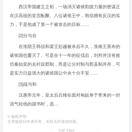
西汉帝国建立之初，一场消灭诸侯割据力量的密谋正
在汉高祖的皇宫酝酿。八位诸侯王中，韩信拥有反汉的实
力，于是他成了第一个被攻击的目标……
[2]分与合
在淮阴王韩信和梁王彭越被杀后不久，淮南王英布的
诸侯国也覆灭了。可是在十一年的征伐后，刘邦并没有效
仿秦始皇的去封设郡制，而是让分封制与郡县制并存，可
是实力日益强大的诸侯国让中央十分不安……
[3]战与和
汉惠帝元年，皇太后吕雉在面对匈奴单于寄来的一封
语气轻佻的国书时，选…
©
版权声明
文章版权归作者所有，未经允许请勿转载。
THE END