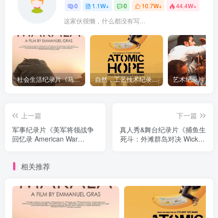
0
1.1W+
0
10.7W+
44.4W+
这家伙很懒，什么都没有写...
社会生活纪录片《马加拉 Makala》下载
自然，工艺技术纪录片《原子能的希望 Atomic Hope – Inside the Pro-Nuclear Movement》下载
上一篇
下一篇
军事纪录片《美军将领战争
真人秀&舞台纪录片《捕鱼生
回忆录 American War
死斗：外滩群岛对决 Wicked
Generals》下载
Tuna: Outer Banks
Showdown》下载
相关推荐