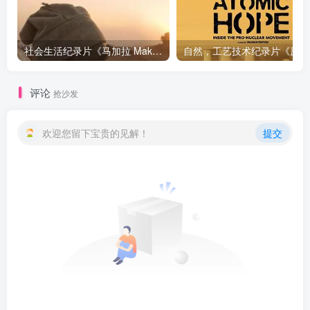
社会生活纪录片《马加拉 Makala》下载
自然，工
评论
抢沙发
欢迎您留下宝贵的见解！
提交