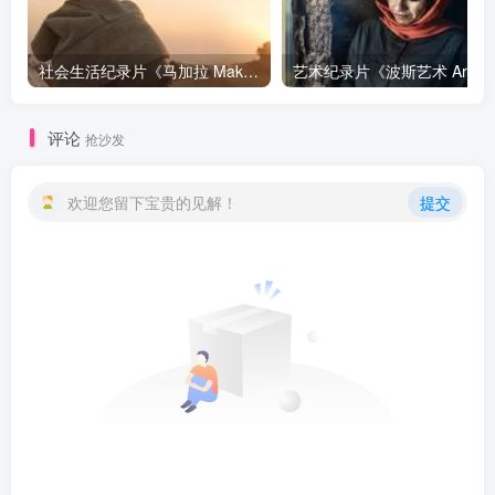
社会生活纪录片《马加拉 Makala》下载
艺
评论
抢沙发
欢迎您留下宝贵的见解！
提交