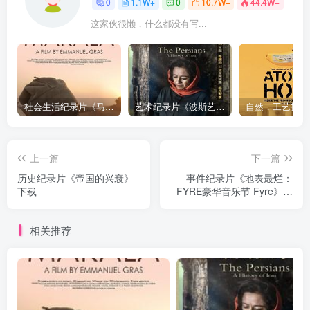
0
1.1W+
0
10.7W+
44.4W+
这家伙很懒，什么都没有写...
社会生活纪录片《马加拉 Makala》下载
艺术纪录片《波斯艺术 Art of Persia》下载
上一篇
下一篇
历史纪录片《帝国的兴衰》
事件纪录片《地表最烂：
下载
FYRE豪华音乐节 Fyre》下
载
相关推荐