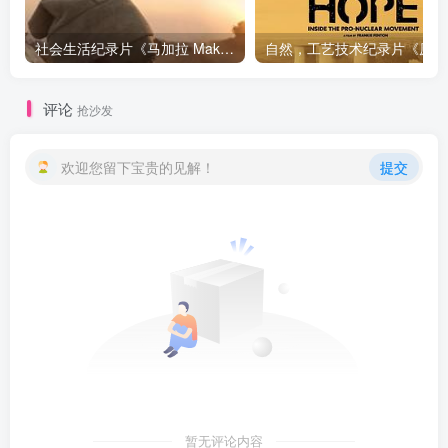
社会生活纪录片《马加拉 Makala》下载
自然，工
评论
抢沙发
欢迎您留下宝贵的见解！
提交
暂无评论内容