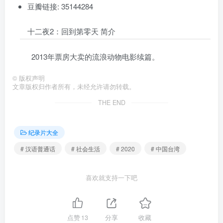
豆瓣链接: 35144284
十二夜2：回到第零天 简介
2013年票房大卖的流浪动物电影续篇。
©
版权声明
文章版权归作者所有，未经允许请勿转载。
THE END
纪录片大全
# 汉语普通话
# 社会生活
# 2020
# 中国台湾
喜欢就支持一下吧
点赞
13
分享
收藏