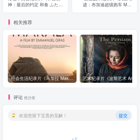
神：最后的约定 和食 ふたり
迹：布加迪超级跑车 Man
の神様 最後の約束》下载
Made: Bugatti Super Car》
下载
相关推荐
社会生活纪录片《马加拉 Makala》下载
艺
评论
抢沙发
欢迎您留下宝贵的见解！
提交