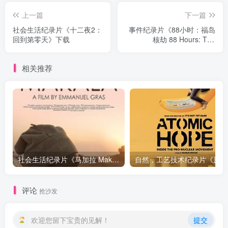
上一篇
下一篇
社会生活纪录片《十二夜2：
事件纪录片《88小时：福岛
回到第零天》下载
核劫 88 Hours: The
Fukushima Nuclear
Meltdown》下载
相关推荐
社会生活纪录片《马加拉 Makala》下载
自然，工
评论
抢沙发
欢迎您留下宝贵的见解！
提交