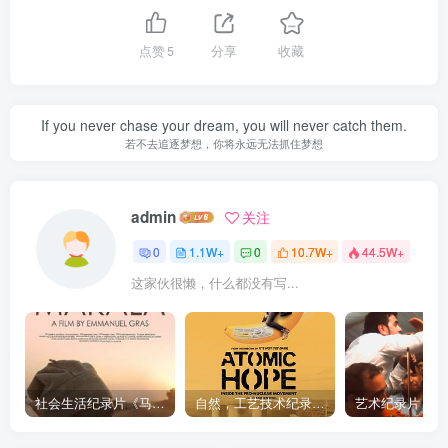
点赞
5
分享
收藏
If you never chase your dream, you will never catch them.
若不去追逐梦想，你将永远无法抓住梦想
admin
关注
0
1.1W+
0
10.7W+
44.5W+
这家伙很懒，什么都没有写...
社会生活纪录片《马加拉 Makala》下载
自然，工艺技术纪录片《原子能的希望 Atomic Hope – Inside the Pro-Nuclear Movement》下载